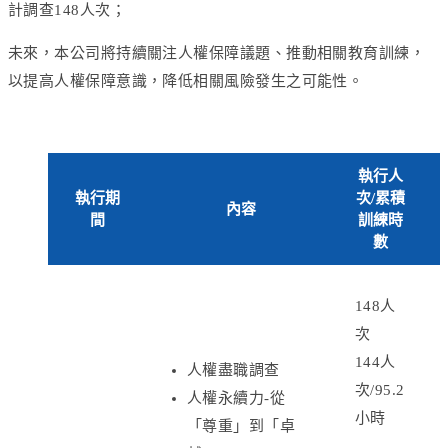
計調查148人次；
未來，本公司將持續關注人權保障議題、推動相關教育訓練，
以提高人權保障意識，降低相關風險發生之可能性。
執行人
執行期
次/累積
內容
間
訓練時
數
148人
次
144人
人權盡職調查
次/95.2
人權永續力-從
小時
「尊重」到「卓