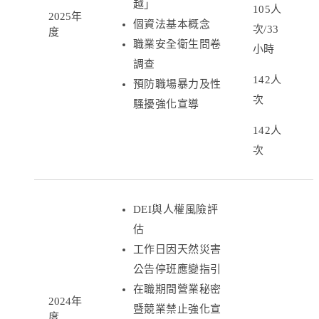
越」
105人
2025年
個資法基本概念
次/33
度
職業安全衛生問卷
小時
調查
142人
預防職場暴力及性
次
騷擾強化宣導
142人
次
DEI與人權風險評
估
工作日因天然災害
公告停班應變指引
在職期間營業秘密
2024年
暨競業禁止強化宣
度